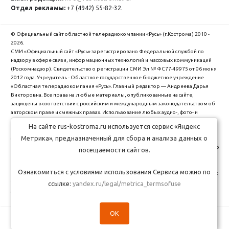
Отдел рекламы:
+7 (4942) 55-82-32.
© Официальный сайт областной телерадиокомпании «Русь» (г.Кострома) 2010 -
2026.
СМИ «Официальный сайт «Русь» зарегистрировано Федеральной службой по
надзору в сфере связи, информационных технологий и массовых коммуникаций
(Роскомнадзор). Cвидетельство о регистрации СМИ Эл № ФС77-49975 от 06 июня
2012 года. Учредитель - Областное государственное бюджетное учреждение
«Областная телерадиокомпания «Русь». Главный редактор — Андреева Дарья
Викторовна. Все права на любые материалы, опубликованные на сайте,
защищены в соответствии с российским и международным законодательством об
авторском праве и смежных правах. Использование любых аудио-, фото- и
видеоматериалов, размещенных на сайте, допускается только с разрешения
На сайте rus-kostroma.ru используется сервис «Яндекс
правообладателя и со ссылкой на сайт "rus-kostroma.ru" (для интернет-проектов -
Метрика», предназначенный для сбора и анализа данных о
с гиперссылкой).
ОГБУ Областная телерадиокомпания "Русь" использует cookie (файлы с данными о
посещаемости сайтов.
прошлых посещениях сайта) для персонализации сервисов и удобства
пользователей. Вы можете запретить сохранение cookie в настройках своего
Ознакомиться с условиями использования Сервиса можно по
браузера. Обработка Ваших персональных данных производится в соответствии с
требованиями Федерального закона от 27.07.2006 № 152-Ф3 "О персональных
ссылке:
yandex.ru/legal/metrica_termsofuse
данных".
Политика обработки персональных данных
.
OK
Сделано в студии
Медиасеть