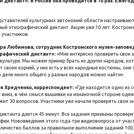
 диктант». В России она проводится в 10 раз. Ежег
дставителей культурных автономий области настраивают 
ый этнографический диктант. Акции уже 10 лет. Костро
 участников.
ра Любимова, сотрудник Костромского музея-запове
рафический диктант»:
«Мне интересно проверить свои з
 культуре. Мы можем пример брать из других народов, кот
т своих корней, у них есть у всех народные костюмы, они 
 деле много общего у разных народов можно найти».
я Хредченко, корреспондент:
«Где находится одно из с
у вниз, в чём смысл вышивки на изнаночной стороне од
жит 30 вопросов. Участники уже начали проверять свои зн
иктанта дается 45 минут. Все задания призваны провери
афии. Нововведения этого года три видеовопроса от учас
личество баллов за правильное выполнение заданий 100.