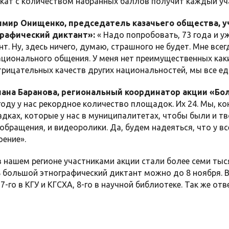
кат с количеством набранных баллов получит каждый уч
мир Онищенко, председатель казачьего общества, у
рафический диктант»:
« Надо попробовать, 73 года и уж
нт. Ну, здесь ничего, думаю, страшного не будет. Мне все
ционального общения. У меня нет преимущественных как
трицательных качеств других национальностей, мы все ед
ана Баранова, региональный координатор акции «Бо
году у нас рекордное количество площадок. Их 24. Мы, ко
дках, которые у нас в муниципалитетах, чтобы были и тв
обращения, и видеоролики. Да, будем надеяться, что у в
оение».
 нашем регионе участниками акции стали более семи тыс
 большой этнографический диктант можно до 8 ноября. В
-го в КГУ и КГСХА, 8-го в научной библиотеке. Так же отв