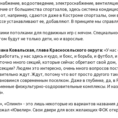
набжение, водоотведение, электроснабжение, вентиляция
ичие от большинства спортзалов, здесь система кондицио
 вот, например, сдаются даже в Костроме спортзалы, они в
ссе устанавливают ее, добавляют. В принципе мы справля
окими потолками для подвижных игр с мячом. Специальн
ом будут не только дети, но и взрослые.
ана Ковальская, глава Красносельского округа:
«У нас
работать, у нас здесь и кудо, и бокс, и борьба, и футбол,
точно много секций, которые сейчас обретают свой дом, 
 секции? Людям это интересно, очень много вопросов пост
вительно ждут. Ждут, потому что вот просто другого тако
ановимся современным поселком. Даже в глубинке, да, в 
менные физкультурно-оздоровительные комплексы. И наз
».
», «Олимп» - это лишь некоторые из вариантов названия
ржал «Ювелир». Свои двери для всех желающих ФОК откр