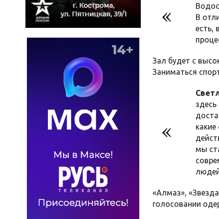
Водос
В отл
есть,
проце
Зал будет с выс
Заниматься спорт
Светл
здесь 
доста
какие
дейст
мы ст
совре
людей
«Алмаз», «Звезда
голосовании оде