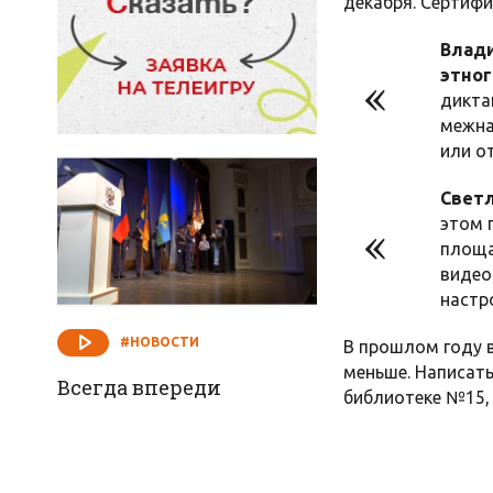
декабря. Сертифи
Влади
этног
дикта
межна
или о
Светл
этом 
площа
видео
настр
#НОВОСТИ
В прошлом году в
меньше. Написать
Всегда впереди
библиотеке №15, 7