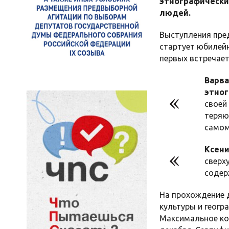
этнографический
людей.
Выступления пре
стартует юбилейн
первых встречает
Варва
этног
своей
теряю
самом
Ксени
сверх
содер
На прохождение д
культуры и геогр
Максимальное ко