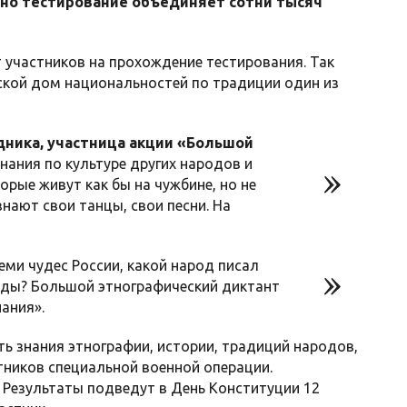
одно тестирование объединяет сотни тысяч
участников на прохождение тестирования. Так
мской дом национальностей по традиции один из
дника, участница акции «Большой
нания по культуре других народов и
орые живут как бы на чужбине, но не
знают свои танцы, свои песни. На
еми чудес России, какой народ писал
ежды? Большой этнографический диктант
ания».
ть знания этнографии, истории, традиций народов,
тников специальной военной операции.
 Результаты подведут в День Конституции 12