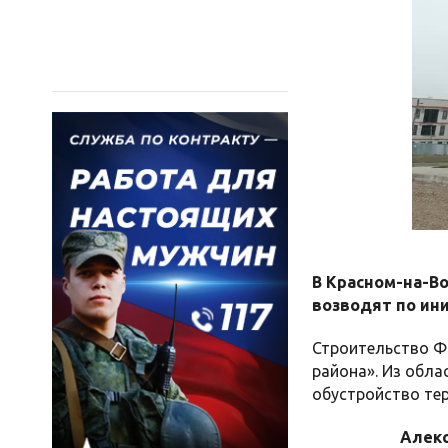
В Красном-на-В
возводят по ин
Строительство Ф
района». Из обла
обустройство тер
Алекс