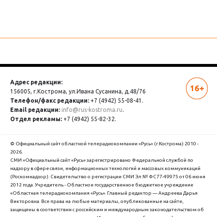
Адрес редакции:
156005, г.Кострома,
ул.Ивана Сусанина, д.48/76
Телефон/факс редакции:
+7 (4942) 55-08-41.
Email редакции:
info@rus-kostroma.ru
.
Отдел рекламы:
+7 (4942) 55-82-32.
© Официальный сайт областной телерадиокомпании «Русь» (г.Кострома) 2010 -
2026.
СМИ «Официальный сайт «Русь» зарегистрировано Федеральной службой по
надзору в сфере связи, информационных технологий и массовых коммуникаций
(Роскомнадзор). Cвидетельство о регистрации СМИ Эл № ФС77-49975 от 06 июня
2012 года. Учредитель - Областное государственное бюджетное учреждение
«Областная телерадиокомпания «Русь». Главный редактор — Андреева Дарья
Викторовна. Все права на любые материалы, опубликованные на сайте,
защищены в соответствии с российским и международным законодательством об