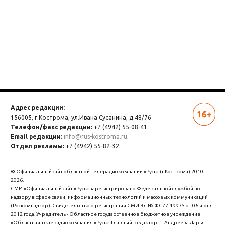
Адрес редакции:
156005, г.Кострома,
ул.Ивана Сусанина, д.48/76
Телефон/факс редакции:
+7 (4942) 55-08-41.
Email редакции:
info@rus-kostroma.ru
.
Отдел рекламы:
+7 (4942) 55-82-32.
© Официальный сайт областной телерадиокомпании «Русь» (г.Кострома) 2010 -
2026.
СМИ «Официальный сайт «Русь» зарегистрировано Федеральной службой по
надзору в сфере связи, информационных технологий и массовых коммуникаций
(Роскомнадзор). Cвидетельство о регистрации СМИ Эл № ФС77-49975 от 06 июня
2012 года. Учредитель - Областное государственное бюджетное учреждение
«Областная телерадиокомпания «Русь». Главный редактор — Андреева Дарья