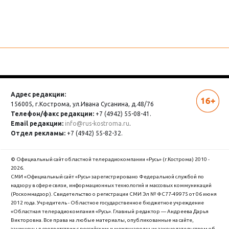
Адрес редакции:
156005, г.Кострома,
ул.Ивана Сусанина, д.48/76
Телефон/факс редакции:
+7 (4942) 55-08-41.
Email редакции:
info@rus-kostroma.ru
.
Отдел рекламы:
+7 (4942) 55-82-32.
© Официальный сайт областной телерадиокомпании «Русь» (г.Кострома) 2010 -
2026.
СМИ «Официальный сайт «Русь» зарегистрировано Федеральной службой по
надзору в сфере связи, информационных технологий и массовых коммуникаций
(Роскомнадзор). Cвидетельство о регистрации СМИ Эл № ФС77-49975 от 06 июня
2012 года. Учредитель - Областное государственное бюджетное учреждение
«Областная телерадиокомпания «Русь». Главный редактор — Андреева Дарья
Викторовна. Все права на любые материалы, опубликованные на сайте,
защищены в соответствии с российским и международным законодательством об