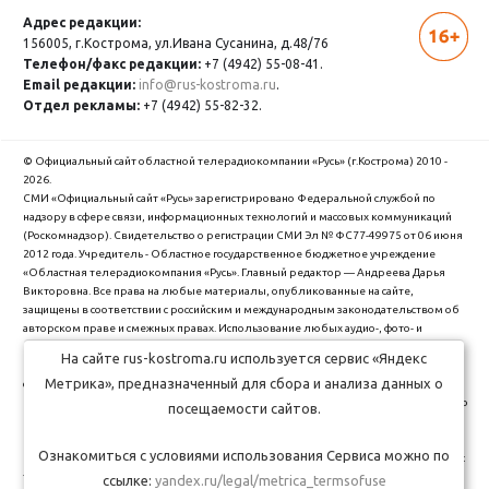
Адрес редакции:
156005, г.Кострома,
ул.Ивана Сусанина, д.48/76
Телефон/факс редакции:
+7 (4942) 55-08-41.
Email редакции:
info@rus-kostroma.ru
.
Отдел рекламы:
+7 (4942) 55-82-32.
© Официальный сайт областной телерадиокомпании «Русь» (г.Кострома) 2010 -
2026.
СМИ «Официальный сайт «Русь» зарегистрировано Федеральной службой по
надзору в сфере связи, информационных технологий и массовых коммуникаций
(Роскомнадзор). Cвидетельство о регистрации СМИ Эл № ФС77-49975 от 06 июня
2012 года. Учредитель - Областное государственное бюджетное учреждение
«Областная телерадиокомпания «Русь». Главный редактор — Андреева Дарья
Викторовна. Все права на любые материалы, опубликованные на сайте,
защищены в соответствии с российским и международным законодательством об
авторском праве и смежных правах. Использование любых аудио-, фото- и
видеоматериалов, размещенных на сайте, допускается только с разрешения
На сайте rus-kostroma.ru используется сервис «Яндекс
правообладателя и со ссылкой на сайт "rus-kostroma.ru" (для интернет-проектов -
Метрика», предназначенный для сбора и анализа данных о
с гиперссылкой).
ОГБУ Областная телерадиокомпания "Русь" использует cookie (файлы с данными о
посещаемости сайтов.
прошлых посещениях сайта) для персонализации сервисов и удобства
пользователей. Вы можете запретить сохранение cookie в настройках своего
Ознакомиться с условиями использования Сервиса можно по
браузера. Обработка Ваших персональных данных производится в соответствии с
требованиями Федерального закона от 27.07.2006 № 152-Ф3 "О персональных
ссылке:
yandex.ru/legal/metrica_termsofuse