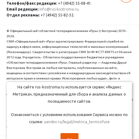
Адрес редакции:
156005, г.Кострома,
ул.Ивана Сусанина, д.48/76
Телефон/факс редакции:
+7 (4942) 55-08-41.
Email редакции:
info@rus-kostroma.ru
.
Отдел рекламы:
+7 (4942) 55-82-32.
На сайте rus-kostroma.ru используется сервис «Яндекс
Метрика», предназначенный для сбора и анализа данных о
посещаемости сайтов.
© Официальный сайт областной телерадиокомпании «Русь» (г.Кострома) 2010 -
2026.
СМИ «Официальный сайт «Русь» зарегистрировано Федеральной службой по
Ознакомиться с условиями использования Сервиса можно по
надзору в сфере связи, информационных технологий и массовых коммуникаций
ссылке:
yandex.ru/legal/metrica_termsofuse
(Роскомнадзор). Cвидетельство о регистрации СМИ Эл № ФС77-49975 от 06 июня
2012 года. Учредитель - Областное государственное бюджетное учреждение
«Областная телерадиокомпания «Русь». Главный редактор — Андреева Дарья
Викторовна. Все права на любые материалы, опубликованные на сайте,