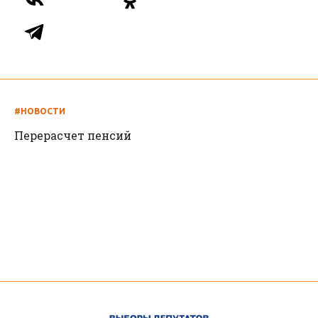
признаки преступлений в сфере миграции. Так,
например, волгореченскими полицейскими
возбуждено уголовное дело о фиктивной
постановке на учет иностранного гражданина.
ПОДЕЛИТЬСЯ:
#НОВОСТИ
Перерасчет пенсий