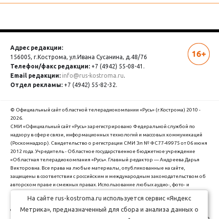
Адрес редакции:
156005, г.Кострома,
ул.Ивана Сусанина, д.48/76
Телефон/факс редакции:
+7 (4942) 55-08-41.
Email редакции:
info@rus-kostroma.ru
.
Отдел рекламы:
+7 (4942) 55-82-32.
© Официальный сайт областной телерадиокомпании «Русь» (г.Кострома) 2010 -
2026.
СМИ «Официальный сайт «Русь» зарегистрировано Федеральной службой по
надзору в сфере связи, информационных технологий и массовых коммуникаций
(Роскомнадзор). Cвидетельство о регистрации СМИ Эл № ФС77-49975 от 06 июня
2012 года. Учредитель - Областное государственное бюджетное учреждение
«Областная телерадиокомпания «Русь». Главный редактор — Андреева Дарья
Викторовна. Все права на любые материалы, опубликованные на сайте,
защищены в соответствии с российским и международным законодательством об
авторском праве и смежных правах. Использование любых аудио-, фото- и
видеоматериалов, размещенных на сайте, допускается только с разрешения
На сайте rus-kostroma.ru используется сервис «Яндекс
правообладателя и со ссылкой на сайт "rus-kostroma.ru" (для интернет-проектов -
Метрика», предназначенный для сбора и анализа данных о
с гиперссылкой).
ОГБУ Областная телерадиокомпания "Русь" использует cookie (файлы с данными о