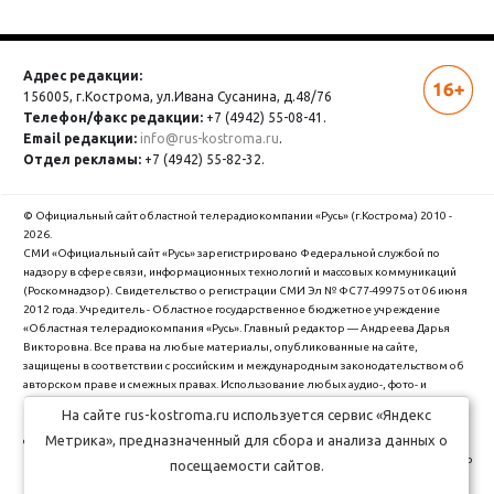
Адрес редакции:
156005, г.Кострома,
ул.Ивана Сусанина, д.48/76
Телефон/факс редакции:
+7 (4942) 55-08-41.
Email редакции:
info@rus-kostroma.ru
.
Отдел рекламы:
+7 (4942) 55-82-32.
© Официальный сайт областной телерадиокомпании «Русь» (г.Кострома) 2010 -
2026.
СМИ «Официальный сайт «Русь» зарегистрировано Федеральной службой по
надзору в сфере связи, информационных технологий и массовых коммуникаций
(Роскомнадзор). Cвидетельство о регистрации СМИ Эл № ФС77-49975 от 06 июня
2012 года. Учредитель - Областное государственное бюджетное учреждение
«Областная телерадиокомпания «Русь». Главный редактор — Андреева Дарья
Викторовна. Все права на любые материалы, опубликованные на сайте,
защищены в соответствии с российским и международным законодательством об
авторском праве и смежных правах. Использование любых аудио-, фото- и
видеоматериалов, размещенных на сайте, допускается только с разрешения
На сайте rus-kostroma.ru используется сервис «Яндекс
правообладателя и со ссылкой на сайт "rus-kostroma.ru" (для интернет-проектов -
Метрика», предназначенный для сбора и анализа данных о
с гиперссылкой).
ОГБУ Областная телерадиокомпания "Русь" использует cookie (файлы с данными о
посещаемости сайтов.
прошлых посещениях сайта) для персонализации сервисов и удобства