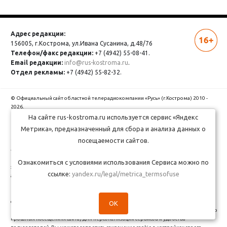
Адрес редакции:
156005, г.Кострома,
ул.Ивана Сусанина, д.48/76
Телефон/факс редакции:
+7 (4942) 55-08-41.
Email редакции:
info@rus-kostroma.ru
.
Отдел рекламы:
+7 (4942) 55-82-32.
© Официальный сайт областной телерадиокомпании «Русь» (г.Кострома) 2010 -
2026.
СМИ «Официальный сайт «Русь» зарегистрировано Федеральной службой по
На сайте rus-kostroma.ru используется сервис «Яндекс
надзору в сфере связи, информационных технологий и массовых коммуникаций
Метрика», предназначенный для сбора и анализа данных о
(Роскомнадзор). Cвидетельство о регистрации СМИ Эл № ФС77-49975 от 06 июня
посещаемости сайтов.
2012 года. Учредитель - Областное государственное бюджетное учреждение
«Областная телерадиокомпания «Русь». Главный редактор — Андреева Дарья
Викторовна. Все права на любые материалы, опубликованные на сайте,
Ознакомиться с условиями использования Сервиса можно по
защищены в соответствии с российским и международным законодательством об
ссылке:
yandex.ru/legal/metrica_termsofuse
авторском праве и смежных правах. Использование любых аудио-, фото- и
видеоматериалов, размещенных на сайте, допускается только с разрешения
правообладателя и со ссылкой на сайт "rus-kostroma.ru" (для интернет-проектов -
с гиперссылкой).
OK
ОГБУ Областная телерадиокомпания "Русь" использует cookie (файлы с данными о
прошлых посещениях сайта) для персонализации сервисов и удобства