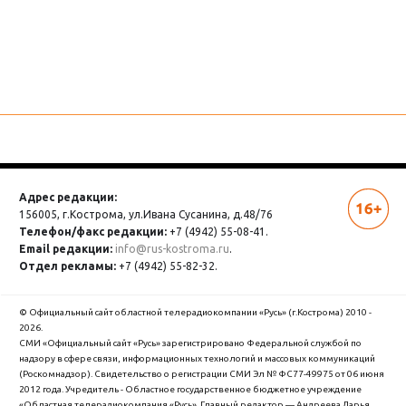
Адрес редакции:
156005, г.Кострома,
ул.Ивана Сусанина, д.48/76
Телефон/факс редакции:
+7 (4942) 55-08-41.
Email редакции:
info@rus-kostroma.ru
.
Отдел рекламы:
+7 (4942) 55-82-32.
© Официальный сайт областной телерадиокомпании «Русь» (г.Кострома) 2010 -
2026.
СМИ «Официальный сайт «Русь» зарегистрировано Федеральной службой по
надзору в сфере связи, информационных технологий и массовых коммуникаций
(Роскомнадзор). Cвидетельство о регистрации СМИ Эл № ФС77-49975 от 06 июня
2012 года. Учредитель - Областное государственное бюджетное учреждение
«Областная телерадиокомпания «Русь». Главный редактор — Андреева Дарья